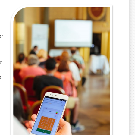
er
nd
e
n