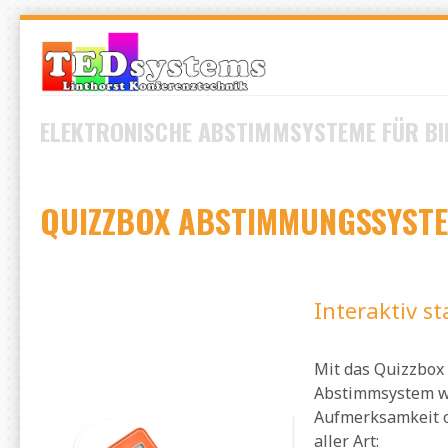
Skip
to
navigation
Skip
ELEKTRONISCHE ABSTIMMSYSTEME
FÜR BI
to
content
QUIZZBOX ABSTIMMUNGSSYST
Interaktiv st
Mit das Quizzbox
Abstimmsystem wü
Aufmerksamkeit od
aller Art: