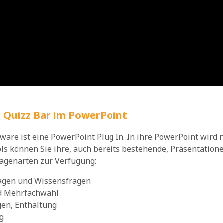
e Quizz Bar im PowerPoint
ware ist eine PowerPoint Plug In. In ihre PowerPoint wird n
ols können Sie ihre, auch bereits bestehende, Präsentationen
ragenarten zur Verfügung:
agen und Wissensfragen
d Mehrfachwahl
gen, Enthaltung
g